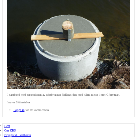
I samband med reparationen av gästbryggan förlängs den med några meter i mot C-bryggan.
Ingvar Sätterström
Logga in
för att kommentera
Hem
Om KBS
Bryggor & Gästhamn