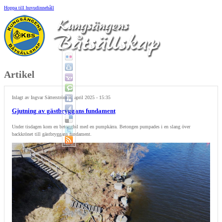
Hoppa till huvudinnehåll
Artikel
Inlagt av
Ingvar Sätterström
8. april 2025 - 15:35
Gjutning av gästbryggans fundament
Under tisdagen kom en betongbil med en pumpkärra. Betongen pumpades i en slang över
backkrönet till gästbryggans fundament.