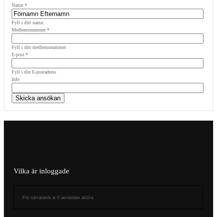
Namn
*
Fyll i ditt namn
Medlemsnummer
*
Fyll i ditt medlemsnummer
E-post
*
Fyll i din E-postadress
Info
Vilka är inloggade
För närvarande är 0 användare aktiva.