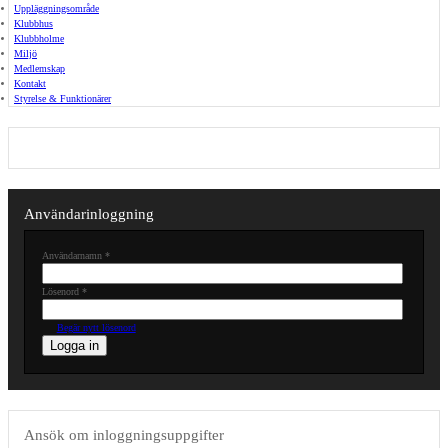
Uppläggningsområde
Klubbhus
Klubbholme
Miljö
Medlemskap
Kontakt
Styrelse & Funktionärer
Användarinloggning
Användarnamn
*
Lösenord
*
Begär nytt lösenord
Ansök om inloggningsuppgifter