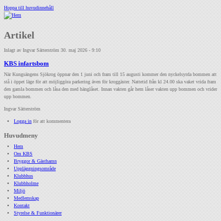
Hoppa till huvudinnehåll
Artikel
Inlagt av
Ingvar Sätterström
30. maj 2026 - 9:10
KBS infartsbom
När Kungsängens Sjökrog öppnar den 1 juni och fram till 15 augusti kommer den nyckelsyrda bommen att
stå i öppet läge för att möjliggöra parkering även för kroggäster. Nattetid från kl 24.00 ska vaket vrida fram
den gamla bommen och låsa den med hänglåset. Innan vakten går hem låser vakten upp bommen och vrider
upp bommen.
Ingvar Sätterström
Logga in
för att kommentera
Huvudmeny
Hem
Om KBS
Bryggor & Gästhamn
Uppläggningsområde
Klubbhus
Klubbholme
Miljö
Medlemskap
Kontakt
Styrelse & Funktionärer