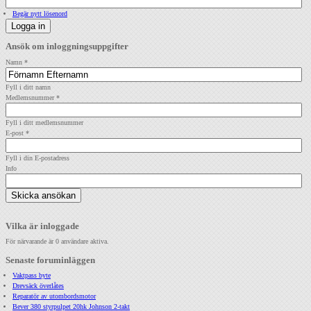
Begär nytt lösenord
Ansök om inloggningsuppgifter
Namn
*
Fyll i ditt namn
Medlemsnummer
*
Fyll i ditt medlemsnummer
E-post
*
Fyll i din E-postadress
Info
Vilka är inloggade
För närvarande är 0 användare aktiva.
Senaste foruminläggen
Vaktpass byte
Drevsäck överlåtes
Reparatör av utombordsmotor
Bever 380 styrpulpet 20hk Johnson 2-takt