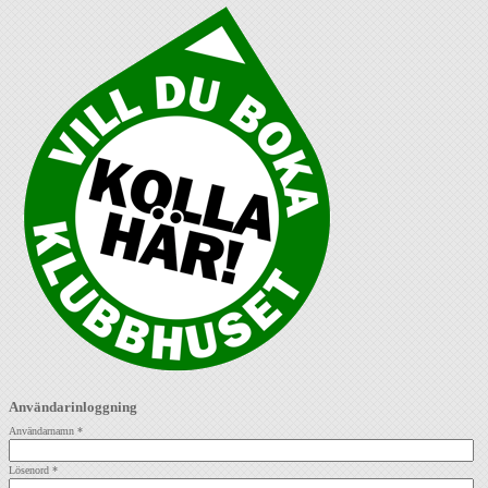
Användarinloggning
Användarnamn
*
Lösenord
*