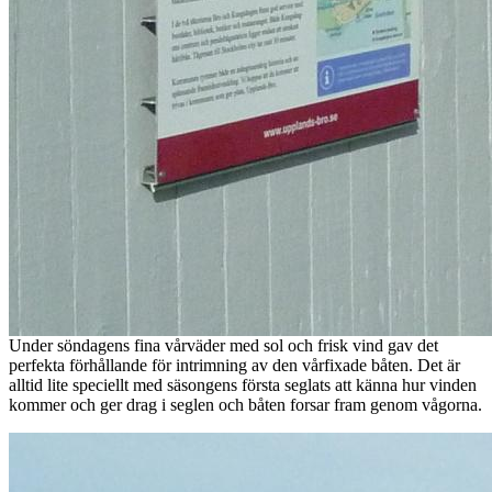
Under söndagens fina vårväder med sol och frisk vind gav det
perfekta förhållande för intrimning av den vårfixade båten. Det är
alltid lite speciellt med säsongens första seglats att känna hur vinden
kommer och ger drag i seglen och båten forsar fram genom vågorna.