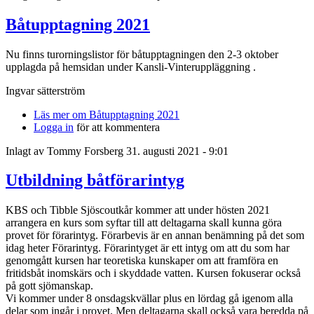
Båtupptagning 2021
Nu finns turorningslistor för båtupptagningen den 2-3 oktober
upplagda på hemsidan under Kansli-Vinteruppläggning .
Ingvar sätterström
Läs mer
om Båtupptagning 2021
Logga in
för att kommentera
Inlagt av
Tommy Forsberg
31. augusti 2021 - 9:01
Utbildning båtförarintyg
KBS och Tibble Sjöscoutkår kommer att under hösten 2021
arrangera en kurs som syftar till att deltagarna skall kunna göra
provet för förarintyg. Förarbevis är en annan benämning på det som
idag heter Förarintyg. Förarintyget är ett intyg om att du som har
genomgått kursen har teoretiska kunskaper om att framföra en
fritidsbåt inomskärs och i skyddade vatten. Kursen fokuserar också
på gott sjömanskap.
Vi kommer under 8 onsdagskvällar plus en lördag gå igenom alla
delar som ingår i provet. Men deltagarna skall också vara beredda på