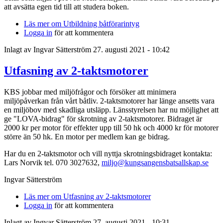
att avsätta egen tid till att studera boken.
Läs mer
om Utbildning båtförarintyg
Logga in
för att kommentera
Inlagt av
Ingvar Sätterström
27. augusti 2021 - 10:42
Utfasning av 2-taktsmotorer
KBS jobbar med miljöfrågor och försöker att minimera
miljöpåverkan från vårt båtliv. 2-taktsmotorer har länge ansetts vara
en miljöbov med skadliga utsläpp. Länsstyrelsen har nu möjlighet att
ge "LOVA-bidrag" för skrotning av 2-taktsmotorer. Bidraget är
2000 kr per motor för effekter upp till 50 hk och 4000 kr för motorer
större än 50 hk. En motor per medlem kan ge bidrag.
Har du en 2-taktsmotor och vill nyttja skrotningsbidraget kontakta:
Lars Norvik tel. 070 3027632,
miljo@kungsangensbatsallskap.se
Ingvar Sätterström
Läs mer
om Utfasning av 2-taktsmotorer
Logga in
för att kommentera
Inlagt av
Ingvar Sätterström
27. augusti 2021 - 10:31