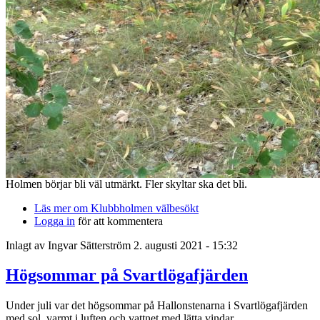
Holmen börjar bli väl utmärkt. Fler skyltar ska det bli.
Läs mer
om Klubbholmen välbesökt
Logga in
för att kommentera
Inlagt av
Ingvar Sätterström
2. augusti 2021 - 15:32
Högsommar på Svartlögafjärden
Under juli var det högsommar på Hallonstenarna i Svartlögafjärden
med sol, varmt i luften och vattnet med lätta vindar.