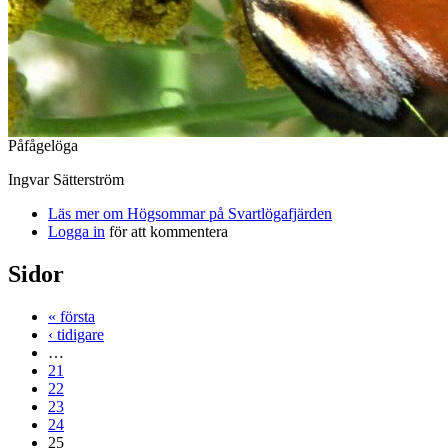
Påfågelöga
Ingvar Sätterström
Läs mer
om Högsommar på Svartlögafjärden
Logga in
för att kommentera
Sidor
« första
‹ tidigare
…
21
22
23
24
25