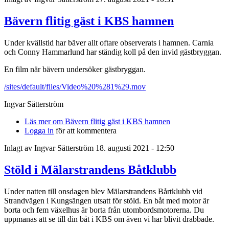
Bävern flitig gäst i KBS hamnen
Under kvällstid har bäver allt oftare observerats i hamnen. Carnia
och Conny Hammarlund har ständig koll på den invid gästbryggan.
En film när bävern undersöker gästbryggan.
/sites/default/files/Video%20%281%29.mov
Ingvar Sätterström
Läs mer
om Bävern flitig gäst i KBS hamnen
Logga in
för att kommentera
Inlagt av
Ingvar Sätterström
18. augusti 2021 - 12:50
Stöld i Mälarstrandens Båtklubb
Under natten till onsdagen blev Mälarstrandens Bårtklubb vid
Strandvägen i Kungsängen utsatt för stöld. En båt med motor är
borta och fem växelhus är borta från utombordsmotorerna. Du
uppmanas att se till din båt i KBS om även vi har blivit drabbade.