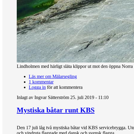
Lindholmen med härligt släta klippor ut mot den öppna Norra 
Läs mer
om Mälarsegling
1 kommentar
Logga in
för att kommentera
Inlagt av
Ingvar Sätterström
25. juli 2019 - 11:10
Mystiska båtar runt KBS
Den 17 juli låg två mystiska båtar vid KBS servicebrygga. Ute 
och vindruta flaggade med dansk och svensk flagga.