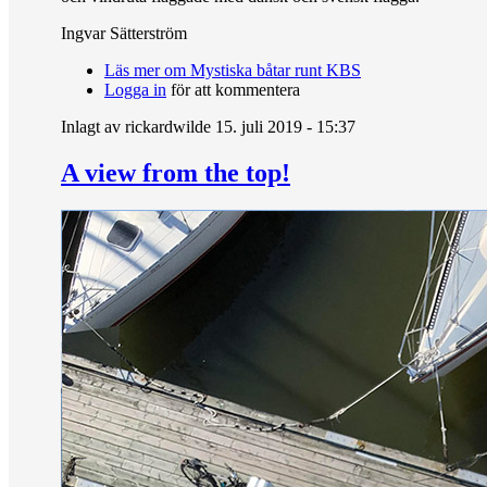
Ingvar Sätterström
Läs mer
om Mystiska båtar runt KBS
Logga in
för att kommentera
Inlagt av
rickardwilde
15. juli 2019 - 15:37
A view from the top!