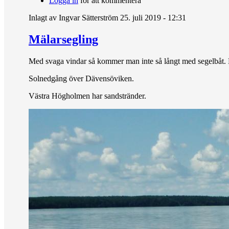
Logga in
för att kommentera
Inlagt av
Ingvar Sätterström
25. juli 2019 - 12:31
Mälarsegling
Med svaga vindar så kommer man inte så långt med segelbåt. 
Solnedgång över Dävensöviken.
Västra Högholmen har sandstränder.