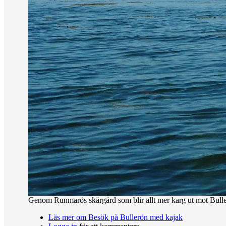
Genom Runmarös skärgård som blir allt mer karg ut mot Bull
Läs mer
om Besök på Bullerön med kajak