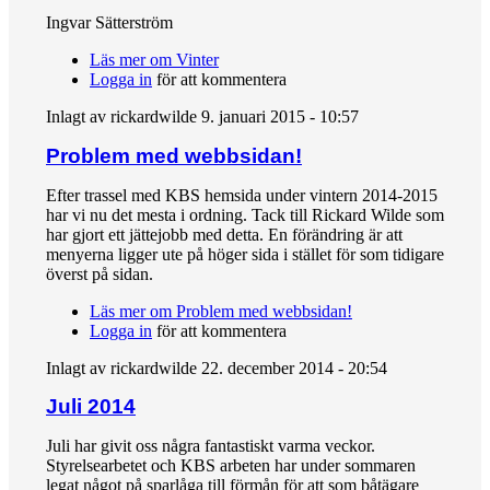
Ingvar Sätterström
Läs mer
om Vinter
Logga in
för att kommentera
Inlagt av
rickardwilde
9. januari 2015 - 10:57
Problem med webbsidan!
Efter trassel med KBS hemsida under vintern 2014-2015
har vi nu det mesta i ordning. Tack till Rickard Wilde som
har gjort ett jättejobb med detta. En förändring är att
menyerna ligger ute på höger sida i stället för som tidigare
överst på sidan.
Läs mer
om Problem med webbsidan!
Logga in
för att kommentera
Inlagt av
rickardwilde
22. december 2014 - 20:54
Juli 2014
Juli har givit oss några fantastiskt varma veckor.
Styrelsearbetet och KBS arbeten har under sommaren
legat något på sparlåga till förmån för att som båtägare