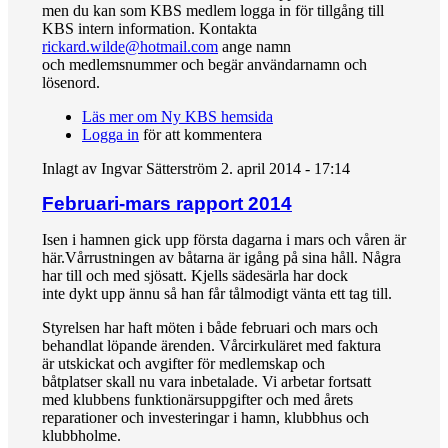
men du kan som KBS medlem logga in för tillgång till
KBS intern information. Kontakta
rickard.wilde@hotmail.com
ange namn
och medlemsnummer och begär användarnamn och
lösenord.
Läs mer
om Ny KBS hemsida
Logga in
för att kommentera
Inlagt av
Ingvar Sätterström
2. april 2014 - 17:14
Februari-mars rapport 2014
Isen i hamnen gick upp första dagarna i mars och våren är
här.Vårrustningen av båtarna är igång på sina håll. Några
har till och med sjösatt. Kjells sädesärla har dock
inte dykt upp ännu så han får tålmodigt vänta ett tag till.
Styrelsen har haft möten i både februari och mars och
behandlat löpande ärenden. Vårcirkuläret med faktura
är utskickat och avgifter för medlemskap och
båtplatser skall nu vara inbetalade. Vi arbetar fortsatt
med klubbens funktionärsuppgifter och med årets
reparationer och investeringar i hamn, klubbhus och
klubbholme.