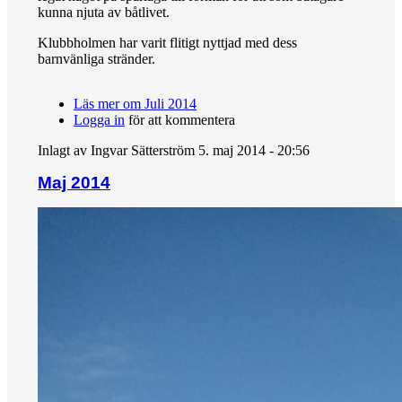
kunna njuta av båtlivet.
Klubbholmen har varit flitigt nyttjad med dess
barnvänliga stränder.
Läs mer
om Juli 2014
Logga in
för att kommentera
Inlagt av
Ingvar Sätterström
5. maj 2014 - 20:56
Maj 2014