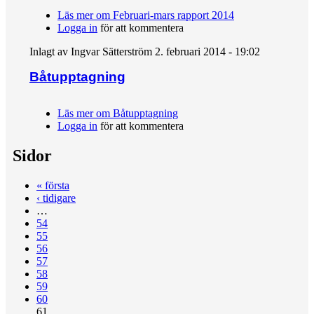
Läs mer
om Februari-mars rapport 2014
Logga in
för att kommentera
Inlagt av
Ingvar Sätterström
2. februari 2014 - 19:02
Båtupptagning
Läs mer
om Båtupptagning
Logga in
för att kommentera
Sidor
« första
‹ tidigare
…
54
55
56
57
58
59
60
61