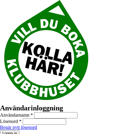
Användarinloggning
Användarnamn
*
Lösenord
*
Begär nytt lösenord