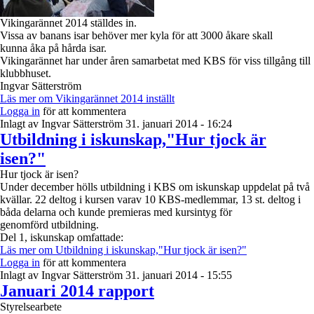
Vikingarännet 2014 ställdes in.
Vissa av banans isar behöver mer kyla för att 3000 åkare skall
kunna åka på hårda isar.
Vikingarännet har under åren samarbetat med KBS för viss tillgång till
klubbhuset.
Ingvar Sätterström
Läs mer
om Vikingarännet 2014 inställt
Logga in
för att kommentera
Inlagt av
Ingvar Sätterström
31. januari 2014 - 16:24
Utbildning i iskunskap,"Hur tjock är
isen?"
Hur tjock är isen?
​Under december hölls utbildning i KBS om iskunskap uppdelat på två
kvällar. 22 deltog i kursen varav 10 KBS-medlemmar, 13 st. deltog i
båda delarna och kunde premieras med kursintyg för
genomförd utbildning.
Del 1, iskunskap omfattade:
Läs mer
om Utbildning i iskunskap,"Hur tjock är isen?"
Logga in
för att kommentera
Inlagt av
Ingvar Sätterström
31. januari 2014 - 15:55
Januari 2014 rapport
Styrelsearbete