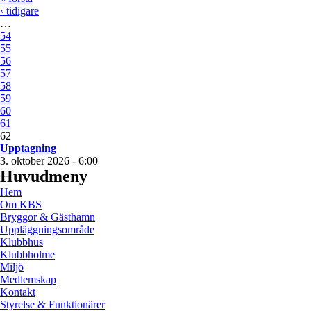
‹ tidigare
…
54
55
56
57
58
59
60
61
62
Upptagning
3. oktober 2026 - 6:00
Huvudmeny
Hem
Om KBS
Bryggor & Gästhamn
Uppläggningsområde
Klubbhus
Klubbholme
Miljö
Medlemskap
Kontakt
Styrelse & Funktionärer