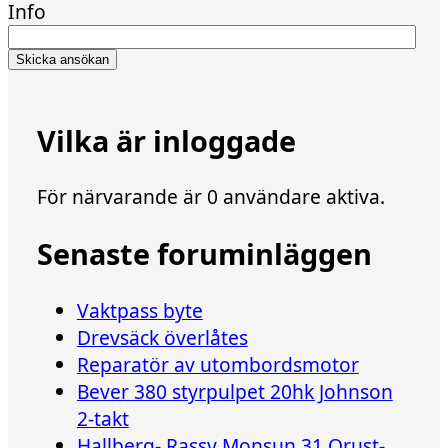
Info
Vilka är inloggade
För närvarande är 0 användare aktiva.
Senaste foruminläggen
Vaktpass byte
Drevsäck överlåtes
Reparatör av utombordsmotor
Bever 380 styrpulpet 20hk Johnson
2-takt
Hallberg- Rassy Monsun 31 Orust-