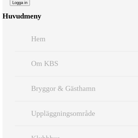
Huvudmeny
Hem
Om KBS
Bryggor & Gästhamn
Uppläggningsområde