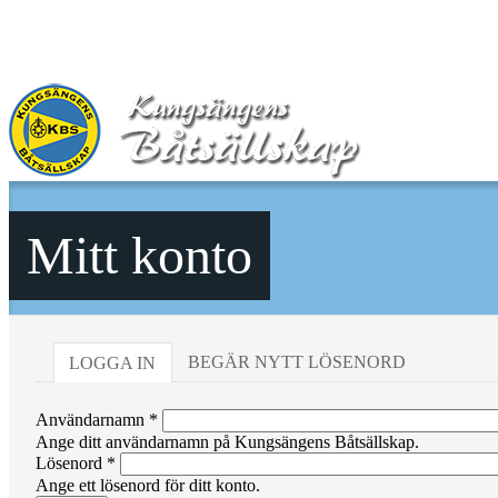
Hoppa till huvudinnehåll
Mitt konto
BEGÄR NYTT LÖSENORD
LOGGA IN
(AKTIV FLIK)
Primära flikar
Användarnamn
*
Ange ditt användarnamn på Kungsängens Båtsällskap.
Lösenord
*
Ange ett lösenord för ditt konto.