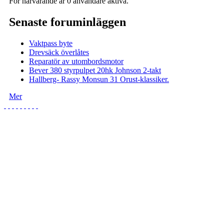
För närvarande är 0 användare aktiva.
Senaste foruminläggen
Vaktpass byte
Drevsäck överlåtes
Reparatör av utombordsmotor
Bever 380 styrpulpet 20hk Johnson 2-takt
Hallberg- Rassy Monsun 31 Orust-klassiker.
Mer