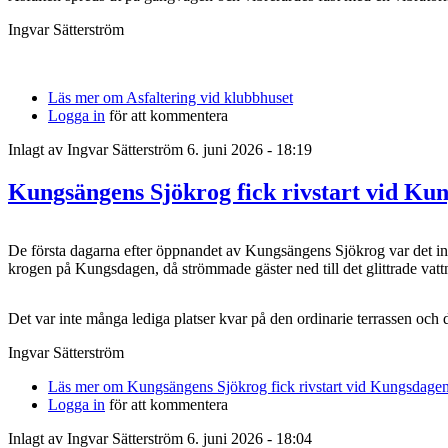
Ingvar Sätterström
Läs mer
om Asfaltering vid klubbhuset
Logga in
för att kommentera
Inlagt av
Ingvar Sätterström
6. juni 2026 - 18:19
Kungsängens Sjökrog fick rivstart vid Ku
De första dagarna efter öppnandet av Kungsängens Sjökrog var det i
krogen på Kungsdagen, då strömmade gäster ned till det glittrade vattne
Det var inte många lediga platser kvar på den ordinarie terrassen och d
Ingvar Sätterström
Läs mer
om Kungsängens Sjökrog fick rivstart vid Kungsdage
Logga in
för att kommentera
Inlagt av
Ingvar Sätterström
6. juni 2026 - 18:04