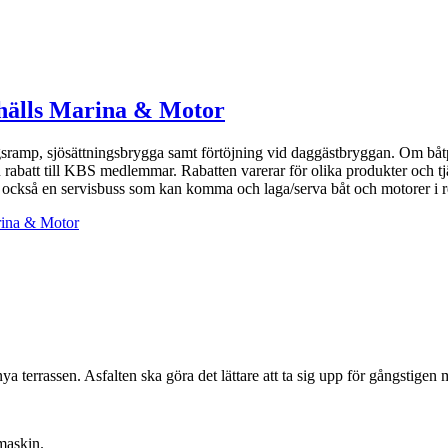
hälls Marina & Motor
ngsramp, sjösättningsbrygga samt förtöjning vid daggästbryggan. Om båt
batt till KBS medlemmar. Rabatten varerar för olika produkter och tjän
ar också en servisbuss som kan komma och laga/serva båt och motorer i
rina & Motor
 terrassen. Asfalten ska göra det lättare att ta sig upp för gångstigen m
maskin.