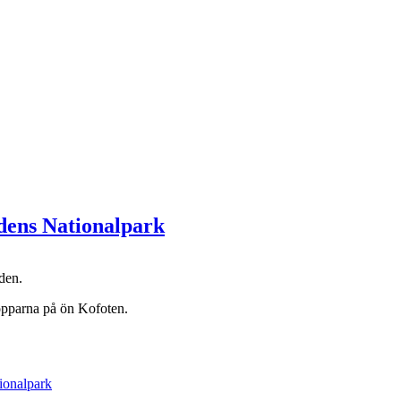
ens Nationalpark
den.
opparna på ön Kofoten.
ionalpark