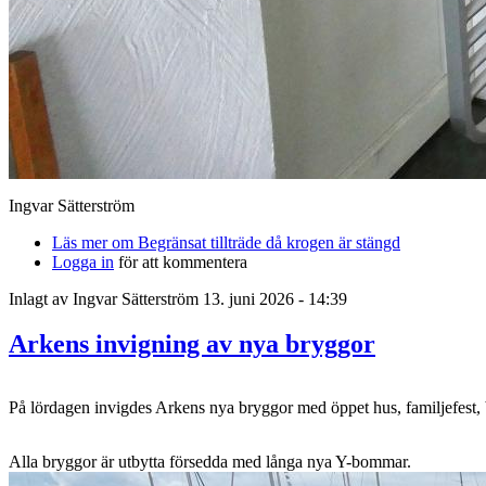
Ingvar Sätterström
Läs mer
om Begränsat tillträde då krogen är stängd
Logga in
för att kommentera
Inlagt av
Ingvar Sätterström
13. juni 2026 - 14:39
Arkens invigning av nya bryggor
På lördagen invigdes Arkens nya bryggor med öppet hus, familjefest, br
Alla bryggor är utbytta försedda med långa nya Y-bommar.