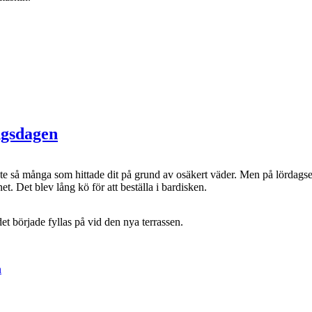
ngsdagen
nte så många som hittade dit på grund av osäkert väder. Men på lörd
t. Det blev lång kö för att beställa i bardisken.
et började fyllas på vid den nya terrassen.
n