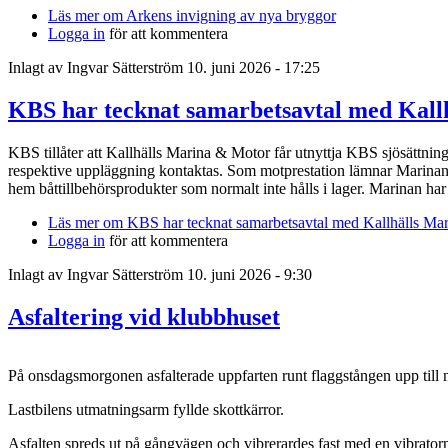
Läs mer
om Arkens invigning av nya bryggor
Logga in
för att kommentera
Inlagt av
Ingvar Sätterström
10. juni 2026 - 17:25
KBS har tecknat samarbetsavtal med Kall
KBS tillåter att Kallhälls Marina & Motor får utnyttja KBS sjösättni
respektive uppläggning kontaktas. Som motprestation lämnar Marinan ra
hem båttillbehörsprodukter som normalt inte hålls i lager. Marinan h
Läs mer
om KBS har tecknat samarbetsavtal med Kallhälls Ma
Logga in
för att kommentera
Inlagt av
Ingvar Sätterström
10. juni 2026 - 9:30
Asfaltering vid klubbhuset
På onsdagsmorgonen asfalterade uppfarten runt flaggstången upp till nya
Lastbilens utmatningsarm fyllde skottkärror.
Asfalten spreds ut på gångvägen och vibrerardes fast med en vibrator