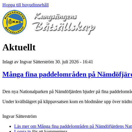
Hoppa till huvudinnehåll
Aktuellt
Inlagt av
Ingvar Sätterström
30. juli 2026 - 16:41
Många fina paddelområden på Nämdöfjärd
Den nya Nationalparken på Nämdöfjärden bjuder på fina paddelområ
Under kvällslägret på klippavsatsen kom en blodmåne upp över trädt
Ingvar Sätterström
Läs mer
om Många fina paddelområden på Nämdöfjärdens Nat
Logga in
för att kommentera