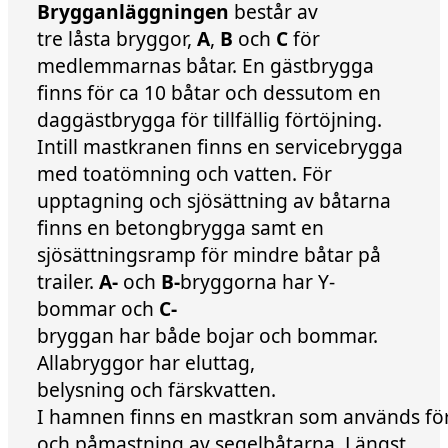
Brygganläggningen
består av
tre låsta bryggor,
A
,
B
och
C
för
medlemmarnas båtar. En gästbrygga
finns för ca 10 båtar och dessutom en
daggästbrygga för tillfällig förtöjning.
Intill mastkranen finns en servicebrygga
med toatömning och vatten. För
upptagning och sjösättning av båtarna
finns en betongbrygga samt en
sjösättningsramp för mindre båtar på
trailer.
A-
och
B-
bryggorna har Y-
bommar och
C-
bryggan har både bojar och bommar.
Allabryggor har eluttag,
belysning och färskvatten.
I hamnen finns en mastkran som används för
och påmastning av segelbåtarna. ​Längst