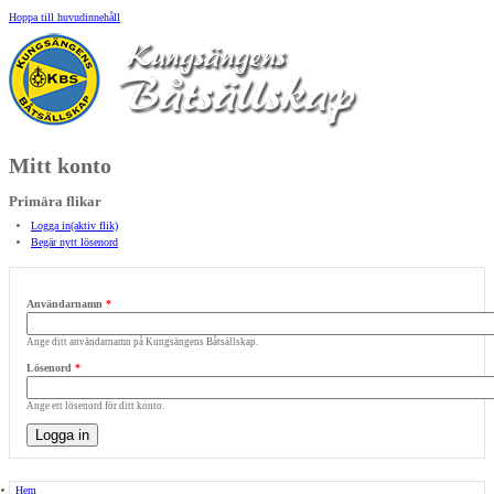
Hoppa till huvudinnehåll
Mitt konto
Primära flikar
Logga in
(aktiv flik)
Begär nytt lösenord
Användarnamn
*
Ange ditt användarnamn på Kungsängens Båtsällskap.
Lösenord
*
Ange ett lösenord för ditt konto.
Hem