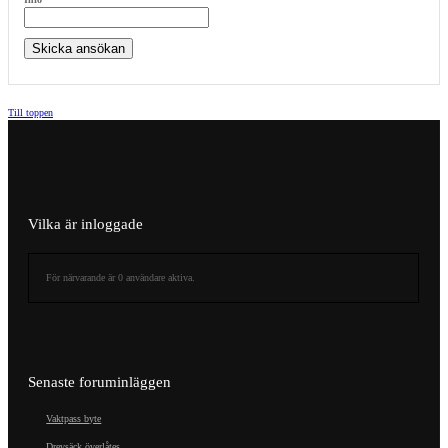
Till toppen
Vilka är inloggade
För närvarande är 0 användare aktiva.
Senaste foruminläggen
Vaktpass byte
Drevsäck överlåtes