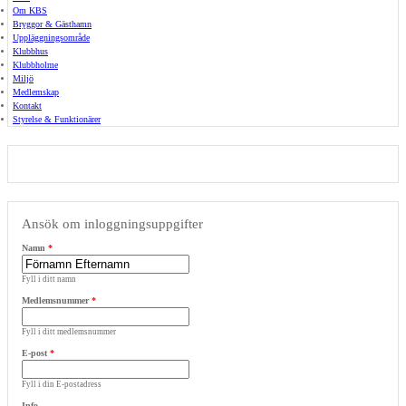
Om KBS
Bryggor & Gästhamn
Uppläggningsområde
Klubbhus
Klubbholme
Miljö
Medlemskap
Kontakt
Styrelse & Funktionärer
Ansök om inloggningsuppgifter
Namn
*
Fyll i ditt namn
Medlemsnummer
*
Fyll i ditt medlemsnummer
E-post
*
Fyll i din E-postadress
Info