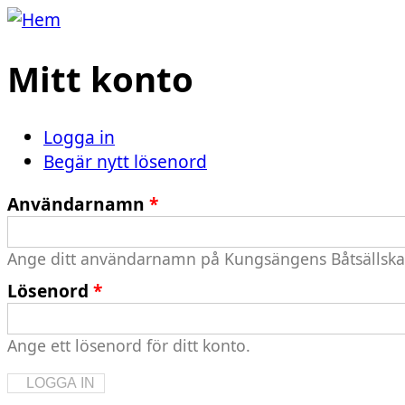
Hoppa till huvudinnehåll
Mitt konto
Logga in
(aktiv flik)
Primära flikar
Begär nytt lösenord
Användarnamn
*
Ange ditt användarnamn på Kungsängens Båtsällska
Lösenord
*
Ange ett lösenord för ditt konto.