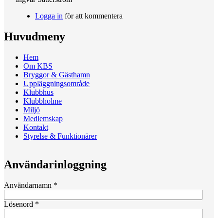
Logga in
för att kommentera
Huvudmeny
Hem
Om KBS
Bryggor & Gästhamn
Uppläggningsområde
Klubbhus
Klubbholme
Miljö
Medlemskap
Kontakt
Styrelse & Funktionärer
Användarinloggning
Användarnamn
*
Lösenord
*