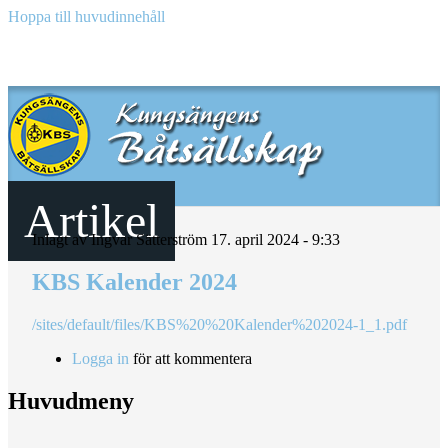
Hoppa till huvudinnehåll
Artikel
Inlagt av
Ingvar Sätterström
17. april 2024 - 9:33
KBS Kalender 2024
/sites/default/files/KBS%20%20Kalender%202024-1_1.pdf
Logga in
för att kommentera
Huvudmeny